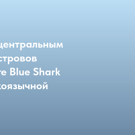
нтральным
овов
lue Shark
язычной