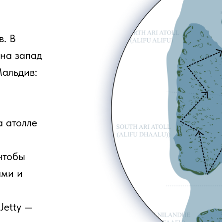
ле
 —
ты
вы