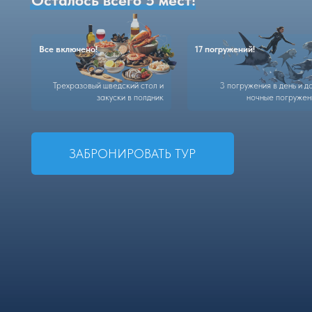
Все включено!
17 погружений!
Трехразовый шведский стол и
3 погружения в день и доп.
закуски в полдник
ночные погружения
ЗАБРОНИРОВАТЬ ТУР