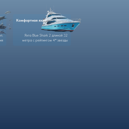
Комфортная яхта!
Яхта Blue Shark 2 длиной 32
метра с рейтингом 4* звезды