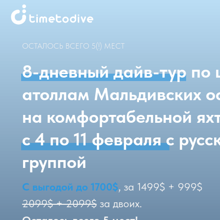
ОСТАЛОСЬ ВСЕГО 5(!) МЕСТ
8-дневный дайв-тур по це
атоллам Мальдивских остр
на комфортабельной яхте B
с 4 по 11 февраля с русско
группой
С выгодой до 1700$
, за 1499$ + 999$
2099$ + 2099$
за двоих.
Осталось всего 5 мест!