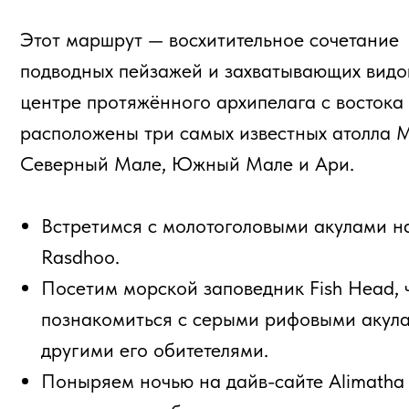
Северный Мале, Южный Мале и Ари.
Встретимся с молотоголовыми акулами на атол
Rasdhoo.
Посетим морской заповедник Fish Head, чтобы
познакомиться с серыми рифовыми акулами и
другими его обитетелями.
Поныряем ночью на дайв-сайте Alimatha Jetty
там нас ждут обаятельные акулы-няньки и ска
Во время дайв-тура 
сможете увидеть: