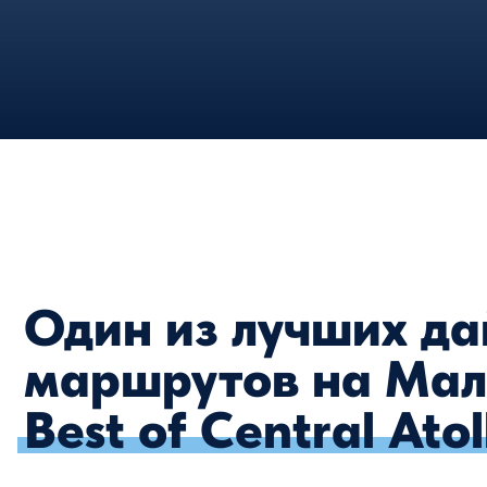
Один из лучших дайв
маршрутов на Мальд
Best of Central Atolls
Этот маршрут — восхитительное сочетание
подводных пейзажей и захватывающих видов. В
центре протяжённого архипелага с востока на з
расположены три самых известных атолла Мальд