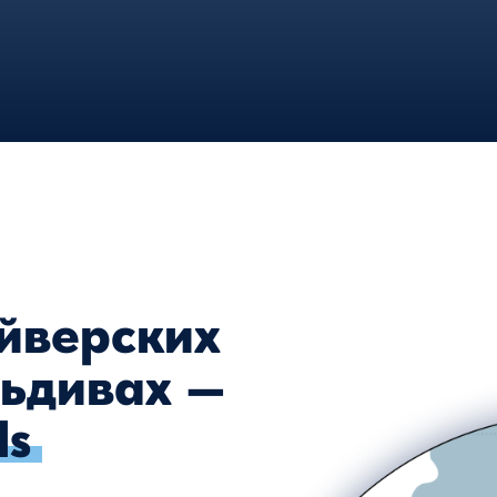
ерских
ивах —
апад
ив: