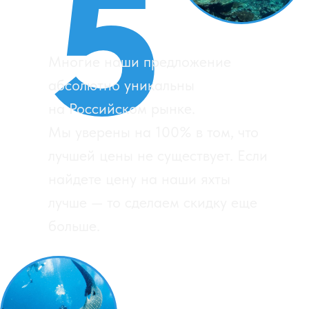
Вот что говорят
дайверы о нас и
лодках
За 17 лет нашей работы в дайвинге мы
отправилили уже тысячи людей "на дно".
Разные ситуации случались. Но ни разу мы