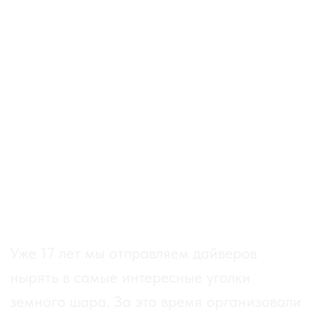
3
Ежегодно наш директор лично
ездит осматривать яхты
и общаться с владельцами.
Мы рекомендуем только то, что
проверили лично.