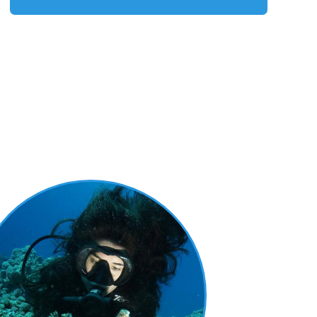
Привет! Я Ника
Бирман, основатель
"Время Нырять!"
Сама ныряю с 1999 года, а в дайвинг-
туризм попала в 2003. С тех пор две трети
года провожу на воде — договариваюсь
с владельцами и капитанами и лично
осматриваю яхты. Благодаря таким
знакомствам для своих клиентов
предлагаем только лучшие яхты по ценам
«от производителя».
Ниже подобрали несколько горящих