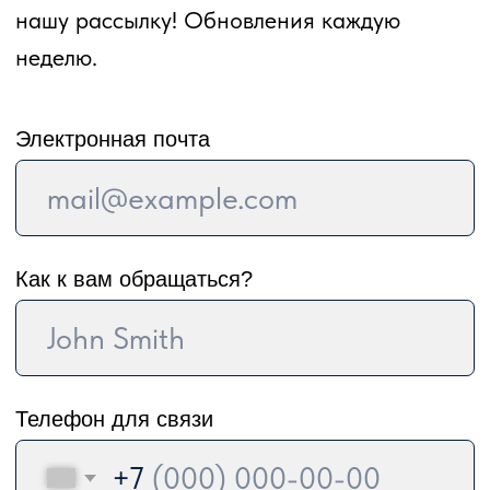
Уже 17 лет мы отправляем дайверов
нырять в самые интересные уголки
земного шара. За это время организовали
тысячи индивидуальных и групповых
путешествий в 42 страны мира. А наша
компания входит в ТОП российских
организаторов дайвинг-туров.