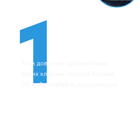
абсолютно уникальны
на Российском рынке.
Мы уверены на 100% в том, что
лучшей цены не существует. Если
найдете цену на наши яхты
лучше — то сделаем скидку еще
больше.