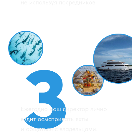
Обсудим ваше
следующее
подводное
приключение?