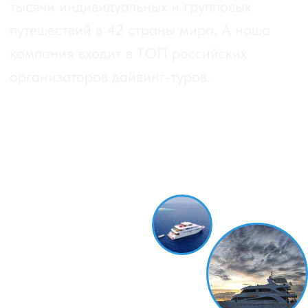
4
Бронируя дайвинг-сафари или
отель у нас, вы покупаете услуги
«по ценам производителя» или
ниже. Гарантируем лучшую цену.
5
Многие наши предложение