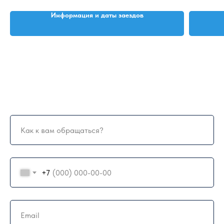
Информация и даты заездов
Как к вам обращаться?
Телефон для связи
+7
ПОДПИСАТЬСЯ
+7
Нажимая на кнопку я соглашаюсь с политикой
конфиденциальности компании и готов получать
полезные письма.