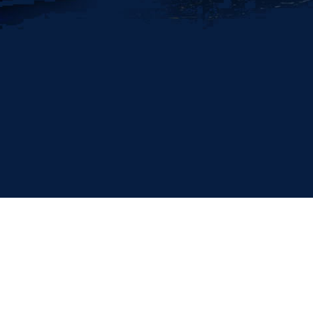
2
Имеем статус официального
дилера всех дайверских флотов
и работаем со всеми яхтами,
дайв-курортами и дайв-
центрами напрямую,
не используя посредников.