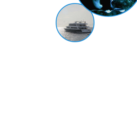
тур на Мальдивах?
Подготовили для вас бесплатную памятку
с хитростями и нюансами. Узнайте, как
не попасться на удочку мошенников
и сохранить деньги, что обязательно
проверить при выборе яхты и команды,
какую страховку правильно оформить
и прочие хитрости.
Электронная почта
Как к вам обращаться?