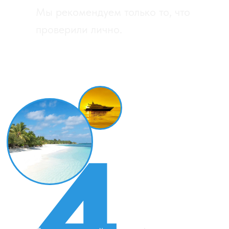
Давайте пообщаемся? Мы сможем быть
вам полезны как при организации дайв-
тура на двоих так и если нужно
организовать выезд для дайв-клуба.
Как к вам обращаться?