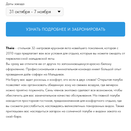
Даты заезда
УЗНАТЬ ПОДРОБНЕЕ И ЗАБРОНИРОВАТЬ
Theia
- стильная 32-метровая круизная яхта новейшего поколения, которая с
2010 года предлагает вам все условия для отдыха, которые вы можете ожидать от
первоклассной мальдивской яхты.
Вы сразу же отличите ее от других по запоминающемуся красно-белому
оформлению. Профессиональная и внимательная команда имеет большой опыт
проведения дайв-сафари на Мальдивах.
На борту вас ждет роскошь и комфорт, это если в двух словах! Открытая палуба
позволяет нам организовать обеденную зону на свежем воздухе, где вечером
можно приятно поужинать. Семь членов экипажа сделают все возможное, чтобы
обеспечить для вас замечательное качество обслуживания. На главной палубе
находится просторная гостиная, предназначенная для комфортного отдыха, где
вы сможете расслабиться, наслаждаясь великолепным панорамным видом. Также
приглашаем вас насладиться загаром на солнечной палубе и видами заката из
скай-бара.