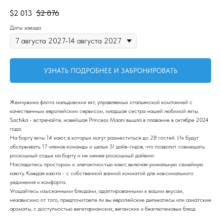
$
2 013
$
2 876
Даты заезда
УЗНАТЬ ПОДРОБНЕЕ И ЗАБРОНИРОВАТЬ
Жемчужина флота мальдивских яхт, управляемых итальянской компанией с
качественным европейским сервисом, младшая сестра нашей любимой яхты
Sachika - встречайте, новейшая Princess Maani вышла в плавание в октябре 2024
года.
На борту яхты 14 кают, в которых могут разместиться до 28 гостей. Их будут
обслуживать 17 членов команды и целых 5! дайв-гидов, что позволит совмещать
роскошный отдых на борту и не менее роскошный дайвинг.
Насладитесь простором и элегантностью кают, включая уникальную семейную
каюту. Каждая каюта - с собственной ванной комнатой для максимального
уединения и комфорта.
Угощайтесь изысканными блюдами, адаптированными к вашим вкусам,
независимо от того, предпочитаете ли вы европейские деликатесы или азиатские
ароматы, с доступностью вегетарианских, веганских и безглютеновых блюд.